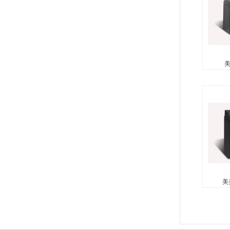
美
美
无需维
酸（防
向使用
性玻璃
复合...
美
美美
无需维
酸（防