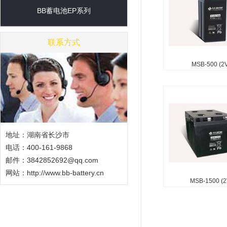
BB蓄电池EP系列
了防爆器以确保安全 
的手柄 吸收性玻璃纤
术用于高效的气体复合.
联系方式
MSB-500 (2V
MSB-500 (2V, 5
应用 电信 e UPS 中
储能系统 采用凝胶技
质。 吸收玻璃垫技术
效的气体重组。...
地址：湖南省长沙市
电话：400-161-9868
邮件：3842852692@qq.com
网站：
http://www.bb-battery.cn
MSB-1500 (2
MSB-1500 (2V, 
应用 电信 e UPS 中
储能系统 采用凝胶技