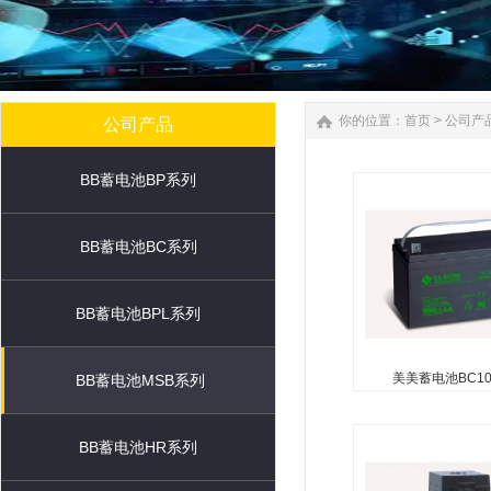
你的位置：
首页
>
公司产
公司产品
BB蓄电池BP系列
BB蓄电池BC系列
BB蓄电池BPL系列
美美蓄电池BC100
BB蓄电池MSB系列
美美蓄电池BC10
无需维护（无需加水）
BB蓄电池HR系列
酸（防泄漏电池） 可
向使用（倒置使用除外