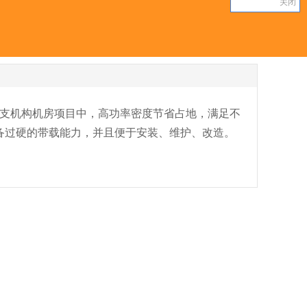
关闭
支机构机房项目中，高功率密度节省占地，满足不
具备过硬的带载能力，并且便于安装、维护、改造。