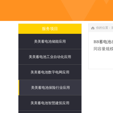
你的位置：
服务项目
美美蓄电池储能应用
BB蓄电池
同容量规
美美蓄电池工业自动化应用
美美蓄电池数字电网应用
美美蓄电池保险行业应用
美美蓄电池智慧建筑应用