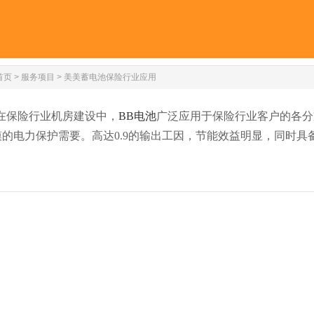
首页
>
服务项目
>
美美蓄电池保险行业应用
在保险行业机房建设中，
BB电池
广泛应用于保险行业客户的各分
模的电力保护需要。高达0.9的输出工因，节能效益明显，同时