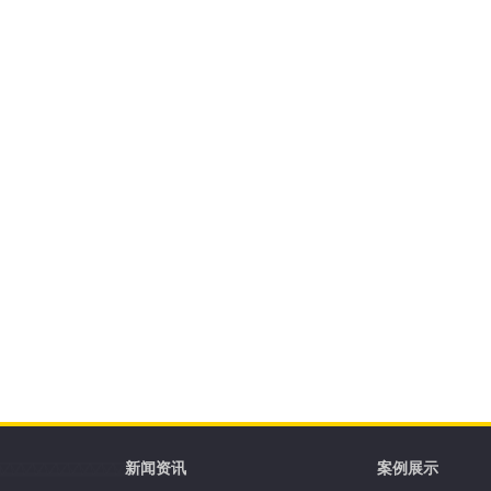
1
新闻资讯
案例展示